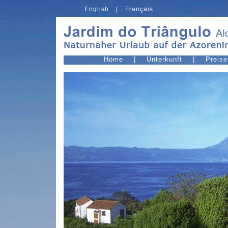
English
|
Français
Home
|
Unterkunft
|
Preise